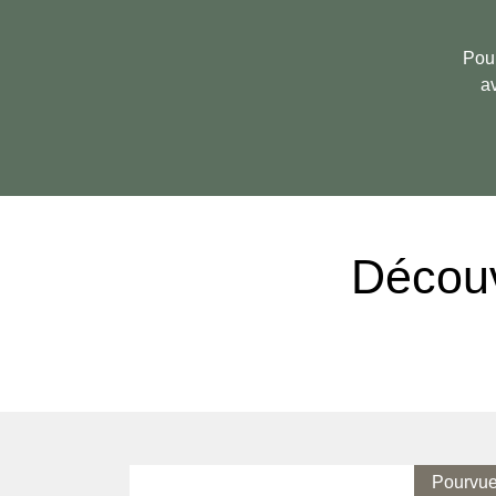
Pour
av
Découv
Pourvu