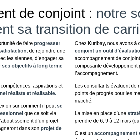
t de conjoint :
notre s
nt sa transition de carr
rtunité de faire
progresser
Chez Kuribay, nous avons à 
satisfaction
, de rejoindre une
conjoint un outil d’évaluat
vec les siennes, d’engager sa
accompagnement de conjoint e
e ses objectifs à long terme
composante développement pe
l’accompagnement.
 compétences, aspirations et
Les consultants évaluent de 
el réaliste et réalisable.
points de progrès pour les me
marché.
exion sur comment il peut
se
fessionnel
que ce soit via
La mise en place d’une
strat
l’aboutissement d’un projet
prendre de 6, 9 à 12 mois (ou 
pagneront dans son
projet de
C’est un
accompagnement su