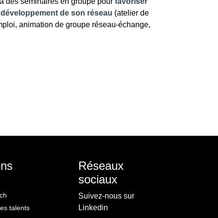
 à des séminaires en groupe pour
favoriser
 le développement de son réseau
(atelier de
mploi, animation de groupe réseau-échange,
ons
Réseaux
s
sociaux
ch
Suivez-nous sur
Linkedin
s talents