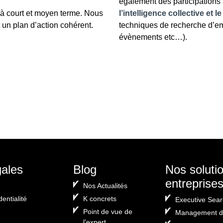
également des participations
s à court et moyen terme. Nous
l’intelligence collective et
 un plan d’action cohérent.
techniques de recherche d’e
évènements etc…).
gales
Blog
Nos soluti
entreprise
Nos Actualités
dentialité
K concrets
Executive Sear
Point de vue de
Management de
l’expert