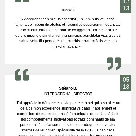
12
13
Nicolas
« Accedebant enim eius asperitati, ubi inminuta vel laesa
amplitudo imperii dicebatur, et iracundae suspicionum quantitati
proximorum cruentae blanditiae exaggerantium incidentia et
dolere inpendio simulantium, si principis periclitetur vita, a cuius
salute velut filo pendere statum orbis terrarum fictis vocibus
exclamabant. »
05
13
Stéfano B.
INTERNATIONAL DIRECTOR
J’ai apprécié la démarche suivie par le cabinet qui a su aller au
delà de mon expérience significative dans l’habillement et
cerner, lors de nos entretiens téléphoniques ou en face à face,
les comportements, motivations et traits dominants de ma
personnalité et s’assurer ainsi de leur adéquation avec les
attentes de leur client spécialiste de la GSB. Le cabinet a
toujours été clair avec moi dans les étapes, les processus, la