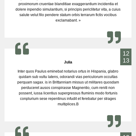
proximorum cruentae blanditiae exaggerantium incidentia et
dolere inpendio simulantium, si principis periclitetur vita, a cuius
salute velut filo pendere statum orbis terrarum fictis vocibus
exclamabant. »
12
13
Julia
Inter quos Paulus eminebat notarius ortus in Hispania, glabro
quidam sub vultu latens, odorandi vias periculorum occultas
perquam sagax. is in Brittanniam missus ut militares quosdam
perduceret ausos conspirasse Magnentio, cum reniti non
possent, iussa licentius supergressus fluminis modo fortunis
conplurium sese repentinus infudit et ferebatur per strages
multiplices.B