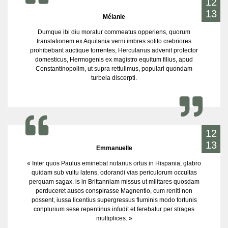
12
13
Mélanie
Dumque ibi diu moratur commeatus opperiens, quorum
translationem ex Aquitania verni imbres solito crebriores
prohibebant auctique torrentes, Herculanus advenit protector
domesticus, Hermogenis ex magistro equitum filius, apud
Constantinopolim, ut supra rettulimus, populari quondam
turbela discerpti.
12
13
Emmanuelle
« Inter quos Paulus eminebat notarius ortus in Hispania, glabro
quidam sub vultu latens, odorandi vias periculorum occultas
perquam sagax. is in Brittanniam missus ut militares quosdam
perduceret ausos conspirasse Magnentio, cum reniti non
possent, iussa licentius supergressus fluminis modo fortunis
conplurium sese repentinus infudit et ferebatur per strages
multiplices. »