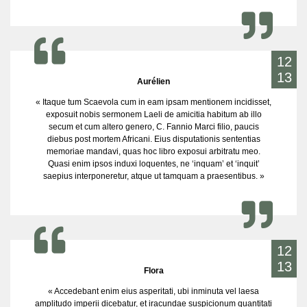
12
13
Aurélien
« Itaque tum Scaevola cum in eam ipsam mentionem incidisset,
exposuit nobis sermonem Laeli de amicitia habitum ab illo
secum et cum altero genero, C. Fannio Marci filio, paucis
diebus post mortem Africani. Eius disputationis sententias
memoriae mandavi, quas hoc libro exposui arbitratu meo.
Quasi enim ipsos induxi loquentes, ne ‘inquam’ et ‘inquit’
saepius interponeretur, atque ut tamquam a praesentibus. »
12
13
Flora
« Accedebant enim eius asperitati, ubi inminuta vel laesa
amplitudo imperii dicebatur, et iracundae suspicionum quantitati