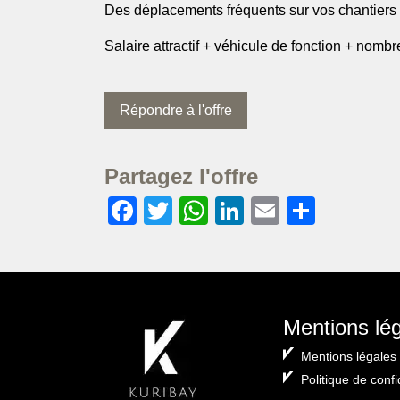
Des déplacements fréquents sur vos chantiers (7
Salaire attractif + véhicule de fonction + nom
Répondre à l'offre
Partagez l'offre
Facebook
Twitter
WhatsApp
LinkedIn
Email
Partag
Mentions lé
Mentions légales
Politique de confi