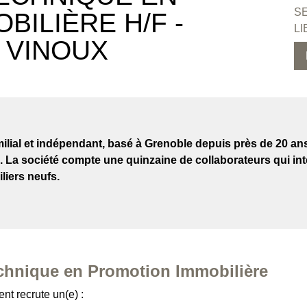
S
ILIÈRE H/F -
LI
E VINOUX
milial et indépendant, basé à Grenoble depuis près de 20 an
. La société compte une quinzaine de collaborateurs qui i
liers neufs.
chnique en Promotion Immobilière
nt recrute un(e) :