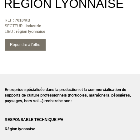
RÉGION LYONNAISE
REF :
7010/KB
SECTEUR :
Industrie
LIEU :
région lyonnaise
Répondre à l'offre
Entreprise spécialisée dans la production et la commercialisation de
supports de culture professionnels (horticoles, maraîchers, pépinières,
paysages, hors sol…) recherche son :
RESPONSABLE TECHNIQUE F/H
Région lyonnaise