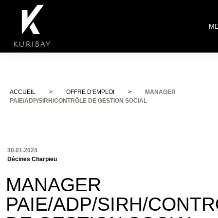
M
ACCUEIL
>
OFFRE D'EMPLOI
>
MANAGER
PAIE/ADP/SIRH/CONTRÔLE DE GESTION SOCIAL
30.01.2024
Décines Charpieu
MANAGER
PAIE/ADP/SIRH/CONT