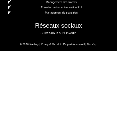
Management des talents
Transformation et innovation RH
Management de transition
Réseaux sociaux
Suivez-nous sur Linkedin
© 2026
Kuribay
|
Charly & Gandhi
|
Empreinte conseil
|
Moov'up