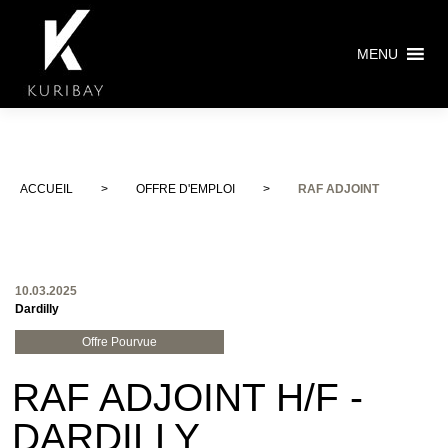
MENU
ACCUEIL
>
OFFRE D'EMPLOI
>
RAF ADJOINT
10.03.2025
Dardilly
Offre Pourvue
RAF ADJOINT H/F -
DARDILLY