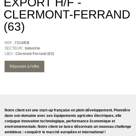
EXPORT H/F -
CLERMONT-FERRAND
(63)
REF :
7314/KB
SECTEUR :
Industrie
LIEU :
Clermont-Ferrand (63)
Répondre à l'offre
Notre client est une
start-up française en plein développement
. Pionnière
dans son domaine avec ses
équipements agricoles électriques
, elle
conjugue innovation technologique, performance économique et
environnementale. Notre client se lance désormais un nouveau challenge
ambitieux : conquérir le marché européen et international !