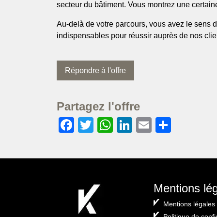
secteur du bâtiment. Vous montrez une certaine
Au-delà de votre parcours, vous avez le sens du
indispensables pour réussir auprès de nos clien
Répondre à l'offre
Partagez l'offre
Facebook
Twitter
WhatsApp
LinkedIn
Email
Partag
Mentions lé
Mentions légales
Politique de confi